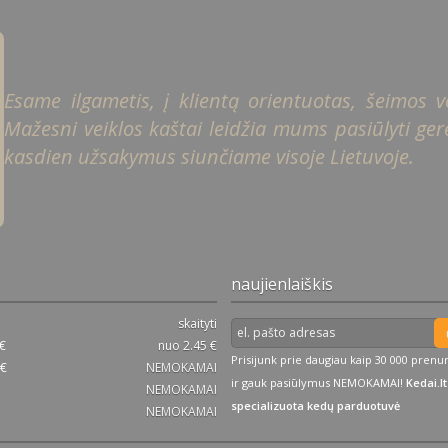
Esame ilgametis, į klientą orientuotas, šeimos ver
Mažesni veiklos kaštai leidžia mums pasiūlyti gere
kasdien užsakymus siunčiame visoje Lietuvoje.
naujienlaiškis
skaityti
 €
nuo 2.45 €
Prisijunk prie daugiau kaip 30 000 pren
 €
NEMOKAMAI
ir gauk pasiūlymus NEMOKAMAI!
Kedai.lt
NEMOKAMAI
specializuota kedų parduotuvė
NEMOKAMAI