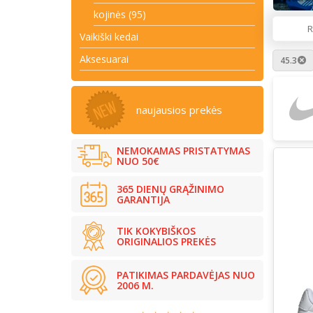
kojinės (95)
R
Vaikiški kedai
Aksesuarai
45.3
naujausios prekės
NEMOKAMAS PRISTATYMAS
NUO 50€
365 DIENŲ GRĄŽINIMO
GARANTIJA
TIK KOKYBIŠKOS
ORIGINALIOS PREKĖS
PATIKIMAS PARDAVĖJAS NUO
2006 M.