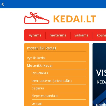
vyrams
moterims
vaikams
kojin
moteriški kedai
Vyriški kedai
Moteriški kedai
VI
laisvalaikiui
treniruotėms (universalūs)
KED
bėgimui
šlepetės/sandalai
tenisui
Naudo