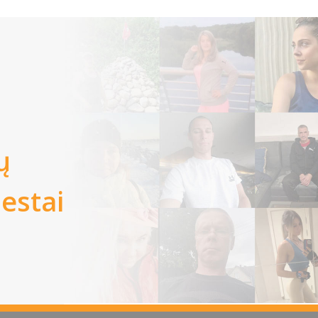
ų
iestai