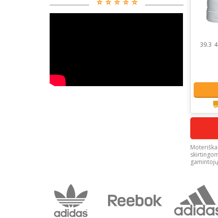
⭐️ ⭐️ ⭐️ ⭐️ ⭐️
39.3
4
Moteriška 
skirtingo
gamintojų 