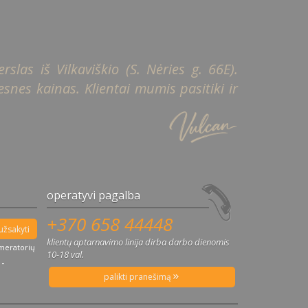
slas iš Vilkaviškio (S. Nėries g. 66E).
snes kainas. Klientai mumis pasitiki ir
operatyvi pagalba
+370 658 44448
užsakyti
klientų aptarnavimo linija dirba darbo dienomis
umeratorių
10-18 val.
 -
palikti pranešimą