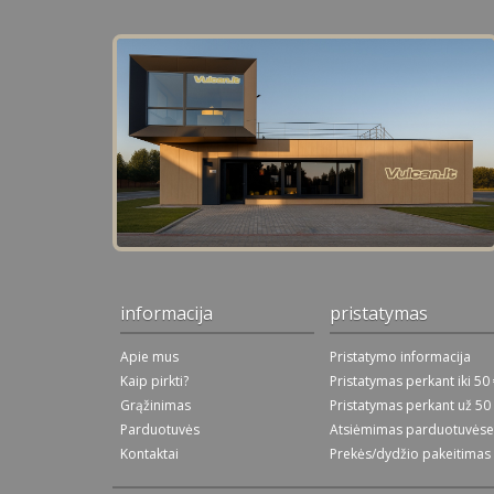
informacija
pristatymas
Apie mus
Pristatymo informacija
Kaip pirkti?
Pristatymas perkant iki 50
Grąžinimas
Pristatymas perkant už 50
Parduotuvės
Atsiėmimas parduotuvėse
Kontaktai
Prekės/dydžio pakeitimas