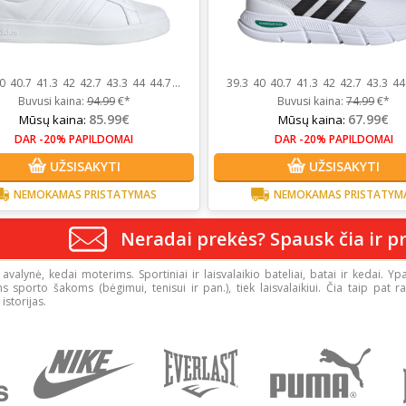
0
40.7
41.3
42
42.7
43.3
44
44.7
...
39.3
40
40.7
41.3
42
42.7
43.3
44
Buvusi kaina:
94.99
€*
Buvusi kaina:
74.99
€*
85.99€
67.99€
Mūsų kaina:
Mūsų kaina:
DAR -20% PAPILDOMAI
DAR -20% PAPILDOMAI
UŽSISAKYTI
UŽSISAKYTI
NEMOKAMAS PRISTATYMAS
NEMOKAMAS PRISTATYM
Neradai prekės? Spausk čia ir pr
avalynė, kedai moterims. Sportiniai ir laisvalaikio bateliai, batai ir kedai. Ypa
ms sporto šakoms (bėgimui, tenisui ir pan.), tiek laisvalaikiui. Čia taip pat 
istorijas.