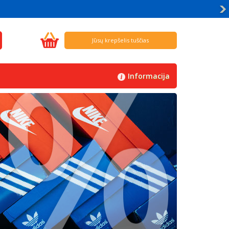
%
Jūsų krepšelis tuščias
Informacija