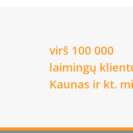
virš 100 000
laimingų klient
Kaunas
ir kt. m