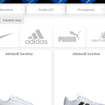
ikiavimas
Rodyti (47)
Pristatymas
Pašalinti visus
Adidas® bateliai
Adidas® bateliai