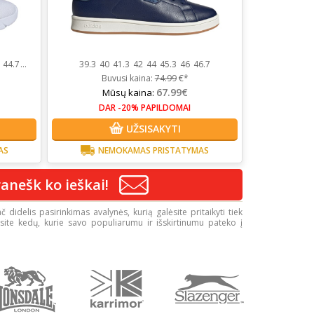
44.7
...
39.3
40
41.3
42
44
45.3
46
46.7
Buvusi kaina:
74.99
€*
67.99€
Mūsų kaina:
DAR -20% PAPILDOMAI
UŽSISAKYTI
AS
NEMOKAMAS PRISTATYMAS
anešk ko ieškai!
č didelis pasirinkimas avalynės, kurią galėsite pritaikyti tiek
rasite kedų, kurie savo populiarumu ir išskirtinumu pateko į