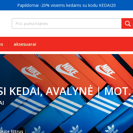
Papildomai -20% visiems kedams su kodu KEDAI20
ės
aksesuarai
SI KEDAI, AVALYNĖ | MOT.
AI
↓
kite filtrus