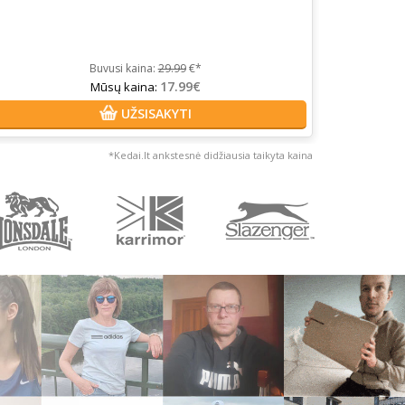
Buvusi kaina:
29.99
€*
17.99€
Mūsų kaina:
UŽSISAKYTI
*Kedai.lt ankstesnė didžiausia taikyta kaina