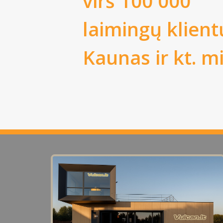
virš 100 000
laimingų klient
Kaunas
ir kt. m