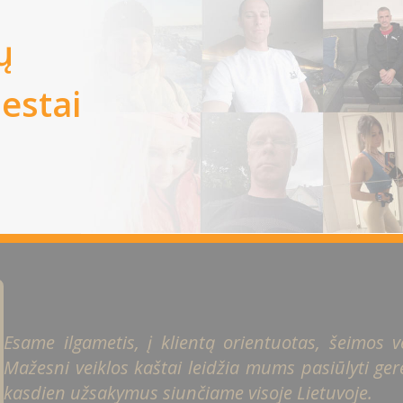
ų
iestai
Esame ilgametis, į klientą orientuotas, šeimos ver
Mažesni veiklos kaštai leidžia mums pasiūlyti gere
kasdien užsakymus siunčiame visoje Lietuvoje.