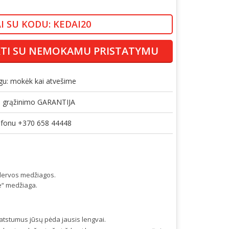
I SU KODU: KEDAI20
KTI SU NEMOKAMU PRISTATYMU
gu: mokėk kai atvešime
gų grąžinimo GARANTIJA
lefonu +370 658 44448
 dervos medžiagos.
te“ medžiaga.
s atstumus jūsų pėda jausis lengvai.