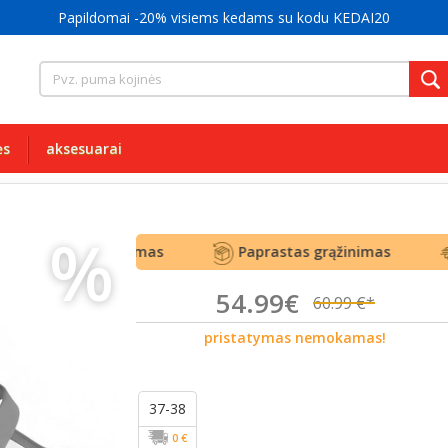
Tik originalūs® ir kokybiški kedai
ės
aksesuarai
%
kas aptarnavimas
Paprastas grąžinimas
P
54.99€
60.99 €*
pristatymas nemokamas!
37-38
0 €