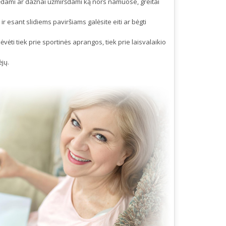
ėdami ar dažnai užmiršdami ką nors namuose, greitai
ir esant slidiems paviršiams galėsite eiti ar bėgti
vėti tiek prie sportinės aprangos, tiek prie laisvalaikio
ėjų.