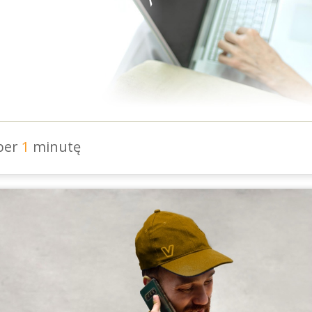
 per
1
minutę