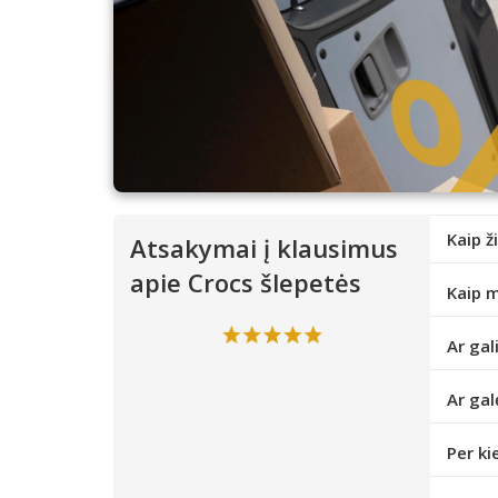
Kaip ž
Atsakymai į klausimus
apie Crocs šlepetės
Kaip m
Ar gal
Ar gal
Per ki