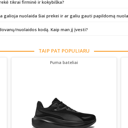
prekė tikrai firminė ir kokybiška?
da galioja nuolaida šiai prekei ir ar galiu gauti papildomą nuol
dovanų/nuolaidos kodą. Kaip man jį įvesti?
TAIP PAT POPULIARU
Puma bateliai