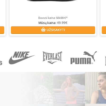
Buvusi kaina:
59.99
€*
49.99€
Mūsų kaina:
UŽSISAKYTI