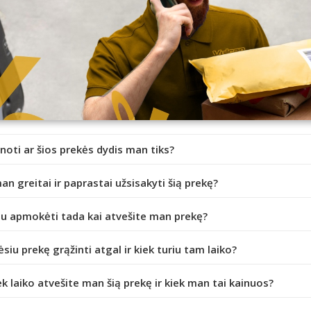
inoti ar šios prekės dydis man tiks?
an greitai ir paprastai užsisakyti šią prekę?
iu apmokėti tada kai atvešite man prekę?
ėsiu prekę grąžinti atgal ir kiek turiu tam laiko?
ek laiko atvešite man šią prekę ir kiek man tai kainuos?