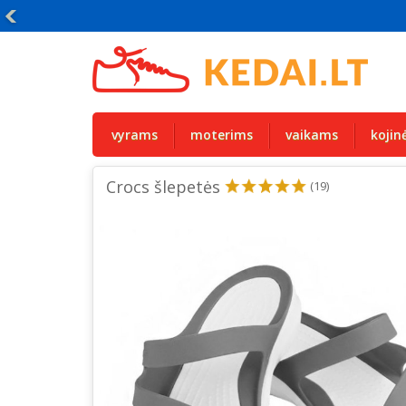
vyrams
moterims
vaikams
kojin
Crocs šlepetės
(19)
patogumas
Gera kaina su nuolaida
Draugiš