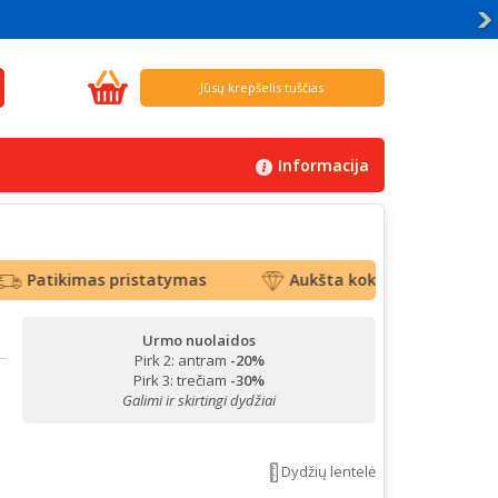
Jūsų krepšelis tuščias
Informacija
atikimas pristatymas
Aukšta kokybė
Top p
Urmo nuolaidos
Pirk 2: antram
-20%
Pirk 3: trečiam
-30%
Galimi ir skirtingi dydžiai
Dydžių lentelė