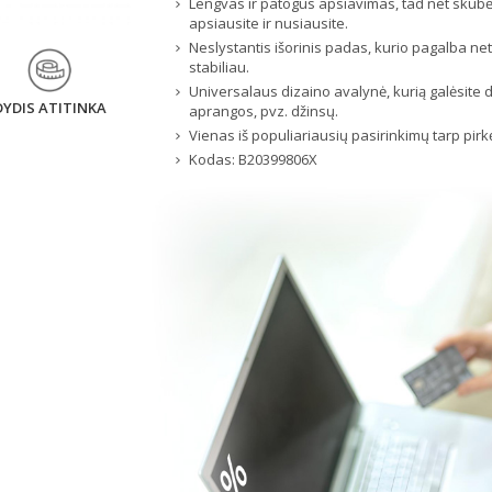
Lengvas ir patogus apsiavimas, tad net skub
apsiausite ir nusiausite.
Neslystantis išorinis padas, kurio pagalba net 
stabiliau.
Universalaus dizaino avalynė, kurią galėsite dė
DYDIS ATITINKA
aprangos, pvz. džinsų.
Vienas iš populiariausių pasirinkimų tarp pirk
Kodas:
B20399806X