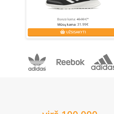
Buvusi kaina:
49.99
€*
31.99€
Mūsų kaina:
UŽSISAKYTI