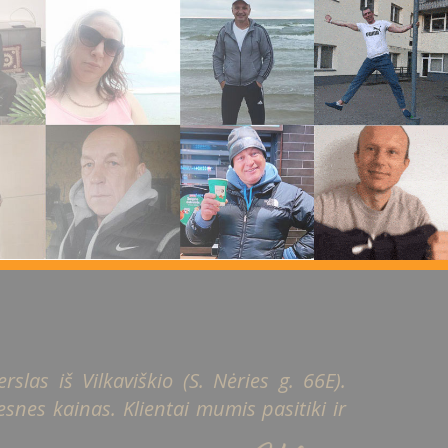
slas iš Vilkaviškio (S. Nėries g. 66E).
snes kainas. Klientai mumis pasitiki ir