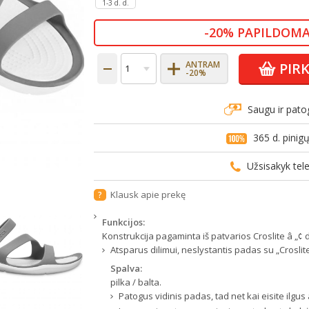
1-3 d. d.
-20% PAPILDOMA
ANTRAM
PIR
-20%
Saugu ir pato
365 d. pini
Užsisakyk te
Klausk apie prekę
?
Funkcijos:
Konstrukcija pagaminta iš patvarios Croslite â „¢
Atsparus dilimui, neslystantis padas su „Crosli
Spalva:
pilka / balta.
Patogus vidinis padas, tad net kai eisite ilgu