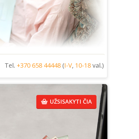
Tel.
+370 658 44448
(
I-V
,
10-18
val.)
UŽSISAKYTI ČIA