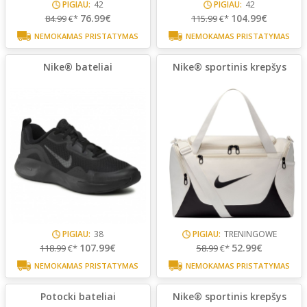
PIGIAU:
42
PIGIAU:
42
76.99€
104.99€
84.99
€*
115.99
€*
NEMOKAMAS PRISTATYMAS
NEMOKAMAS PRISTATYMAS
Nike® bateliai
Nike® sportinis krepšys
PIGIAU:
38
PIGIAU:
TRENINGOWE
107.99€
52.99€
118.99
€*
58.99
€*
NEMOKAMAS PRISTATYMAS
NEMOKAMAS PRISTATYMAS
Potocki bateliai
Nike® sportinis krepšys