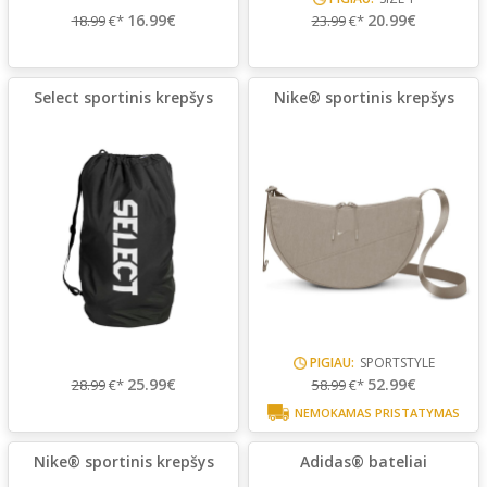
16.99€
20.99€
18.99
€*
23.99
€*
Select sportinis krepšys
Nike® sportinis krepšys
PIGIAU:
SPORTSTYLE
25.99€
52.99€
28.99
€*
58.99
€*
NEMOKAMAS PRISTATYMAS
Nike® sportinis krepšys
Adidas® bateliai