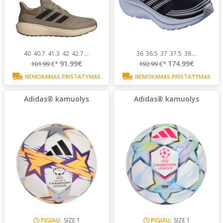
40
40.7
41.3
42
42.7
...
36
36.5
37
37.5
38
...
91.99€
174.99€
101.99
€*
192.99
€*
NEMOKAMAS PRISTATYMAS
NEMOKAMAS PRISTATYMAS
Adidas® kamuolys
Adidas® kamuolys
PIGIAU:
SIZE 1
PIGIAU:
SIZE 1