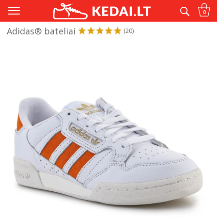
Tik originalūs® ir kokybiški kedai
0
Adidas® bateliai
(20)