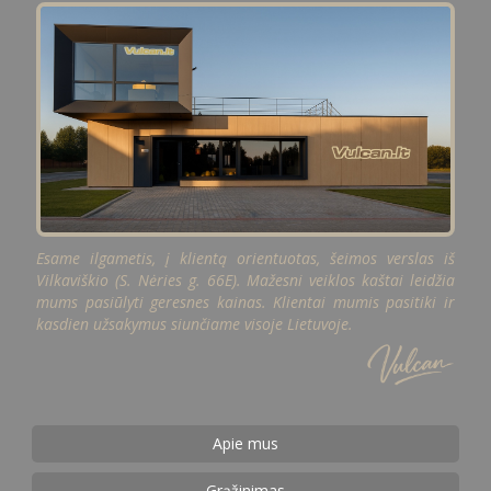
Esame ilgametis, į klientą orientuotas, šeimos verslas iš
Vilkaviškio (S. Nėries g. 66E). Mažesni veiklos kaštai leidžia
mums pasiūlyti geresnes kainas. Klientai mumis pasitiki ir
kasdien užsakymus siunčiame visoje Lietuvoje.
Apie mus
Grąžinimas