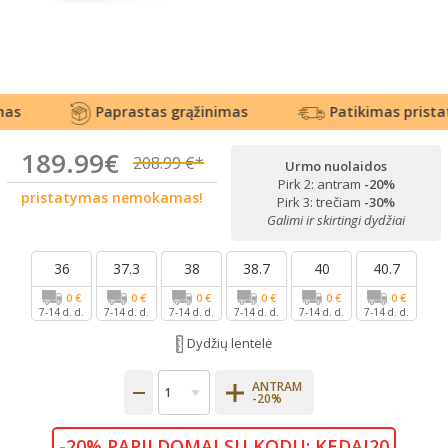
Paprastas grąžinimas
Patikimas pristaty
189.99€
208.99 €*
Urmo nuolaidos
Pirk 2: antram
-20%
pristatymas nemokamas!
Pirk 3: trečiam
-30%
Galimi ir skirtingi dydžiai
36
37.3
38
38.7
40
40.7
0 €
0 €
0 €
0 €
0 €
0 €
7-14 d. d.
7-14 d. d.
7-14 d. d.
7-14 d. d.
7-14 d. d.
7-14 d. d.
Dydžių lentelė
ANTRAM
-20%
-20% PAPILDOMAI SU KODU: KEDAI20