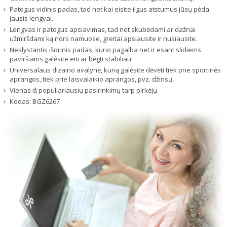
Patogus vidinis padas, tad net kai eisite ilgus atstumus jūsų pėda
jausis lengvai.
Lengvas ir patogus apsiavimas, tad net skubėdami ar dažnai
užmiršdami ką nors namuose, greitai apsiausite ir nusiausite.
Neslystantis išorinis padas, kurio pagalba net ir esant slidiems
paviršiams galėsite eiti ar bėgti stabiliau.
Universalaus dizaino avalynė, kurią galėsite dėvėti tiek prie sportinės
aprangos, tiek prie laisvalaikio aprangos, pvz. džinsų.
Vienas iš populiariausių pasirinkimų tarp pirkėjų.
Kodas:
BGZ6267