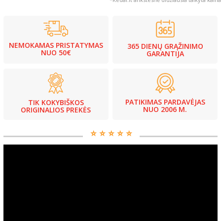
NEMOKAMAS PRISTATYMAS
365 DIENŲ GRĄŽINIMO
NUO 50€
GARANTIJA
PATIKIMAS PARDAVĖJAS
TIK KOKYBIŠKOS
NUO 2006 M.
ORIGINALIOS PREKĖS
⭐️ ⭐️ ⭐️ ⭐️ ⭐️