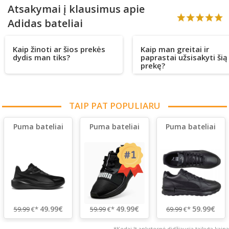
Atsakymai į klausimus apie
Adidas bateliai
Kaip žinoti ar šios prekės
Kaip man greitai ir
dydis man tiks?
paprastai užsisakyti šią
prekę?
TAIP PAT POPULIARU
Puma bateliai
Puma bateliai
Puma bateliai
49.99€
49.99€
59.99€
59.99
€*
59.99
€*
69.99
€*
*Kedai.lt ankstesnė didžiausia taikyta kaina