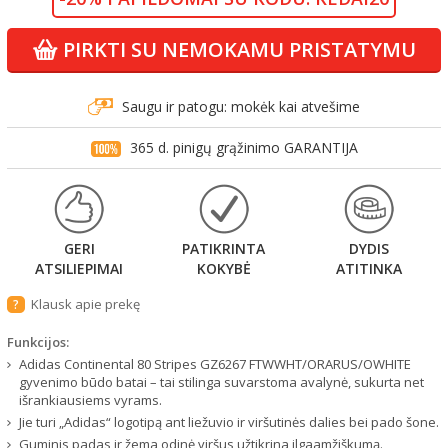
PIRKTI SU NEMOKAMU PRISTATYMU
Saugu ir patogu: mokėk kai atvešime
365 d. pinigų grąžinimo GARANTIJA
GERI
PATIKRINTA
DYDIS
ATSILIEPIMAI
KOKYBĖ
ATITINKA
Klausk apie prekę
?
Funkcijos:
Adidas Continental 80 Stripes GZ6267 FTWWHT/ORARUS/OWHITE
gyvenimo būdo batai – tai stilinga suvarstoma avalynė, sukurta net
išrankiausiems vyrams.
Jie turi „Adidas“ logotipą ant liežuvio ir viršutinės dalies bei pado šone.
Guminis padas ir žema odinė viršus užtikrina ilgaamžiškumą.