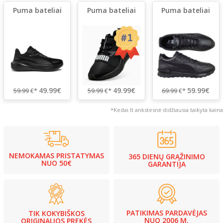
Puma bateliai
Puma bateliai
Puma bateliai
49.99€
49.99€
59.99€
59.99
€*
59.99
€*
69.99
€*
*Kedai.lt ankstesnė didžiausia taikyta kaina
NEMOKAMAS PRISTATYMAS
365 DIENŲ GRĄŽINIMO
NUO 50€
GARANTIJA
PATIKIMAS PARDAVĖJAS
TIK KOKYBIŠKOS
NUO 2006 M.
ORIGINALIOS PREKĖS