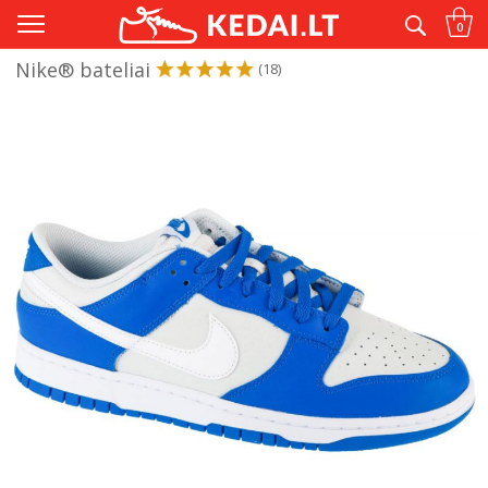
Tik originalūs® ir kokybiški kedai
0
Nike® bateliai
(18)