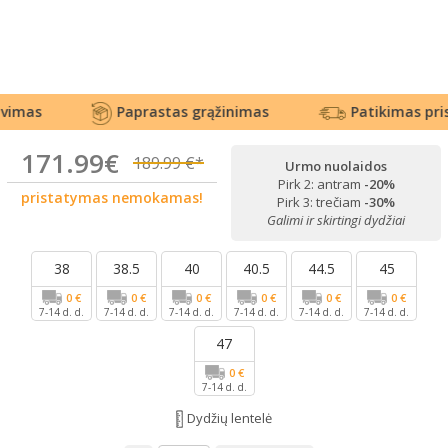
as
Paprastas grąžinimas
Patikimas prista
171.99€
189.99 €*
Urmo nuolaidos
Pirk 2: antram
-20%
pristatymas nemokamas!
Pirk 3: trečiam
-30%
Galimi ir skirtingi dydžiai
38
38.5
40
40.5
44.5
45
0 €
0 €
0 €
0 €
0 €
0 €
7-14 d. d.
7-14 d. d.
7-14 d. d.
7-14 d. d.
7-14 d. d.
7-14 d. d.
47
0 €
7-14 d. d.
Dydžių lentelė