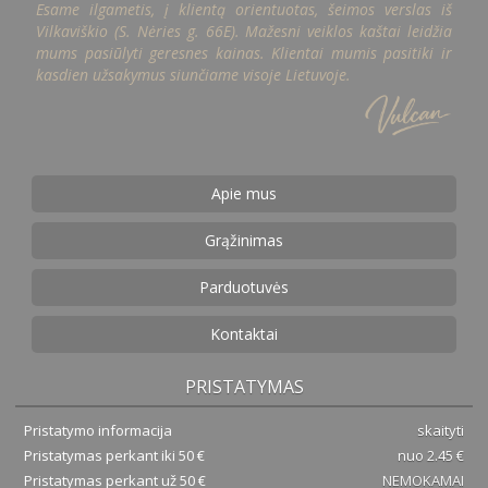
Esame ilgametis, į klientą orientuotas, šeimos verslas iš
Vilkaviškio (S. Nėries g. 66E). Mažesni veiklos kaštai leidžia
mums pasiūlyti geresnes kainas. Klientai mumis pasitiki ir
kasdien užsakymus siunčiame visoje Lietuvoje.
Apie mus
Grąžinimas
Parduotuvės
Kontaktai
PRISTATYMAS
Pristatymo informacija
skaityti
Pristatymas perkant iki 50 €
nuo 2.45 €
Pristatymas perkant už 50 €
NEMOKAMAI