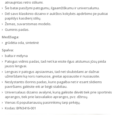
atnaujintas retro stiliumi.
Šie batai pasižymi patogumu, ilgaamžiškumu ir universalumu.
Dėl savo klasikinio dizaino ir aukštos kokybės apdirbimo jie puikiai
papildys kasdienį stilių.
Žemas, suvarstomas modelis.
Guminis padas.
Medžiaga:
grūdėta oda, sintetinė
Spalva:
balta ir mėlyna
Patogus vidinis padas, tad net kai eisite ilgus atstumus jūsų pėda
jausis lengvai.
Lengvas ir patogus apsiavimas, tad net skubėdami ar dažnai
užmiršdami ką nors namuose, greitai apsiausite ir nusiausite.
Neslystantis išorinis padas, kurio pagalba net ir esant slidiems
paviršiams galėsite eiti ar bėgti stabiliau.
Universalaus dizaino avalynė, kurią galėsite dėvėti tiek prie sportinės
aprangos, tiek prie laisvalaikio aprangos, pvz. džinsų.
Vienas iš populiariausių pasirinkimų tarp pirkėjų.
Kodas:
BFN3416-001