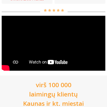
⭐️ ⭐️ ⭐️ ⭐️ ⭐️
virš 100 000
laimingų klientų
Kaunas
ir kt. miestai