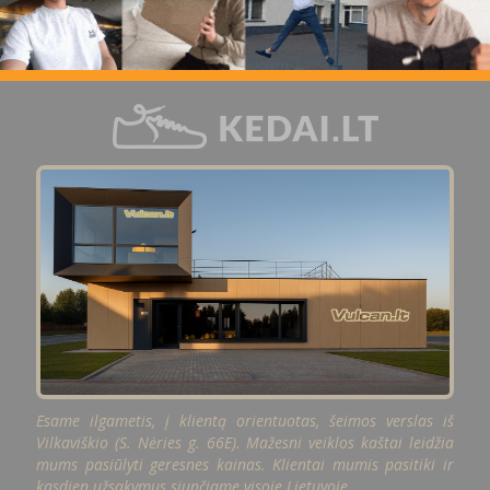
Esame ilgametis, į klientą orientuotas, šeimos verslas iš
Vilkaviškio (S. Nėries g. 66E). Mažesni veiklos kaštai leidžia
mums pasiūlyti geresnes kainas. Klientai mumis pasitiki ir
kasdien užsakymus siunčiame visoje Lietuvoje.