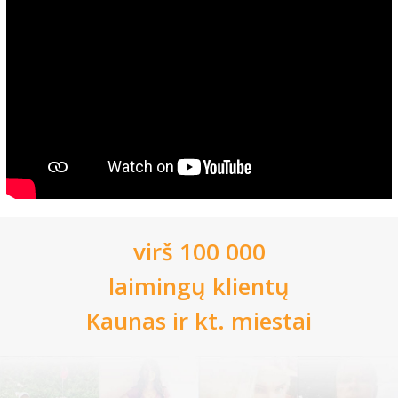
virš 100 000
laimingų klientų
Kaunas
ir kt. miestai