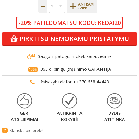
ANTRAM
-20%
-20% PAPILDOMAI SU KODU: KEDAI20
PIRKTI SU NEMOKAMU PRISTATYMU
Saugu ir patogu: mokėk kai atvešime
365 d. pinigų grąžinimo GARANTIJA
Užsisakyk telefonu +370 658 44448
GERI
PATIKRINTA
DYDIS
ATSILIEPIMAI
KOKYBĖ
ATITINKA
Klausk apie prekę
?