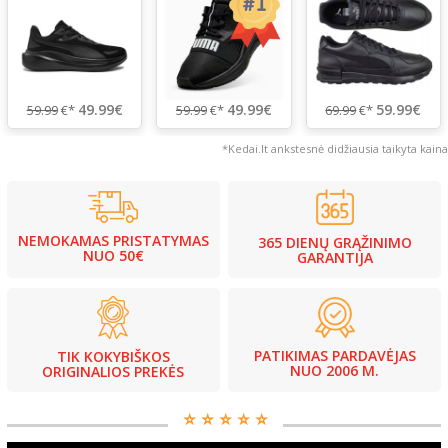
49.99€
49.99€
59.99€
59.99
€*
59.99
€*
69.99
€*
*Kedai.lt ankstesnė didžiausia taikyta kaina
NEMOKAMAS PRISTATYMAS
365 DIENŲ GRĄŽINIMO
NUO 50€
GARANTIJA
PATIKIMAS PARDAVĖJAS
TIK KOKYBIŠKOS
NUO 2006 M.
ORIGINALIOS PREKĖS
⭐️ ⭐️ ⭐️ ⭐️ ⭐️