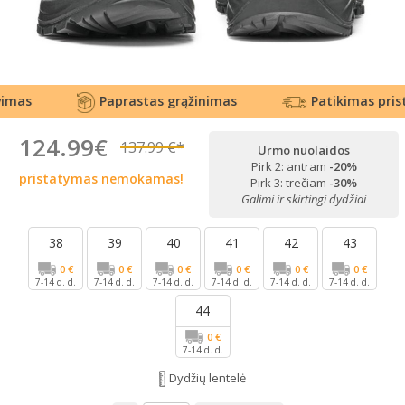
as
Paprastas grąžinimas
Patikimas prista
124.99€
137.99 €*
Urmo nuolaidos
Pirk 2: antram
-20%
pristatymas nemokamas!
Pirk 3: trečiam
-30%
Galimi ir skirtingi dydžiai
38
39
40
41
42
43
0 €
0 €
0 €
0 €
0 €
0 €
7-14 d. d.
7-14 d. d.
7-14 d. d.
7-14 d. d.
7-14 d. d.
7-14 d. d.
44
0 €
7-14 d. d.
Dydžių lentelė