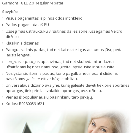
Garmont T8 LE 2.0 Regular M batai
Savybės:
Viršus pagamintas iš pilnos odos ir tinklelio
Padas pagamintas iš PU
Užsegimas užtrauktuku viršutinės dalies šone, užsegamas Velcro
dirželiu
Klasikinis dizainas
Patogus vidinis padas, tad net kai eisite ilgus atstumus jūsų pėda
jausis lengvai.
Lengvas ir patogus apsiavimas, tad net skubėdami ar dažnai
užmiršdami ką nors namuose, greitai apsiausite ir nusiausite.
Neslystantis išorinis padas, kurio pagalba net ir esant slidiems
paviršiams galėsite eiti ar bėgti stabiliau.
Universalaus dizaino avalynė, kurią galėsite dėvėti tiek prie sportinės
aprangos, tiek prie laisvalaikio aprangos, pvz. džinsų.
Vienas iš populiariausių pasirinkimų tarp pirkėjų.
Kodas:
B92800591621