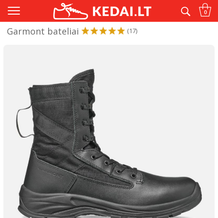
Tik originalūs® ir kokybiški kedai
0
Garmont bateliai
(17)