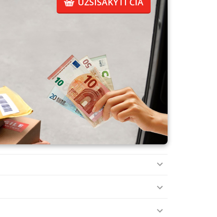
UŽSISAKYTI ČIA