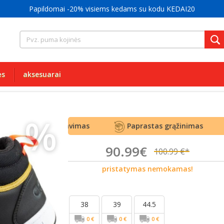
Tik originalūs® ir kokybiški kedai
ės
aksesuarai
%
iškas aptarnavimas
Paprastas grąžinimas
90.99€
100.99 €*
pristatymas nemokamas!
38
39
44.5
0 €
0 €
0 €