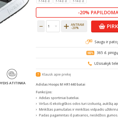
7-14 d. d.
7-14 d. d.
7-14 d. d.
-20% PAPILDOMA
ANTRAM
PIR
-20%
Saugu ir pato
365 d. pini
Užsisakyk te
Klausk apie prekę
?
DYDIS ATITINKA
Adidas Hoops M HR1440 batai
Funkcijos:
Adidas sportiniai bateliai.
Viršus iš ekologiškos odos turi izoliuotą, aukštą a
Minkštas pamušalas ir minkštas vidpadis užtikrin
Padas pagamintas iš patvarios, neslidžios gumos