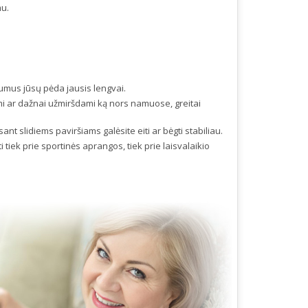
mu.
stumus jūsų pėda jausis lengvai.
i ar dažnai užmiršdami ką nors namuose, greitai
ant slidiems paviršiams galėsite eiti ar bėgti stabiliau.
 tiek prie sportinės aprangos, tiek prie laisvalaikio