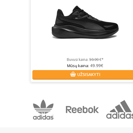
Buvusi kaina:
59.99
€*
49.99€
Mūsų kaina:
UŽSISAKYTI