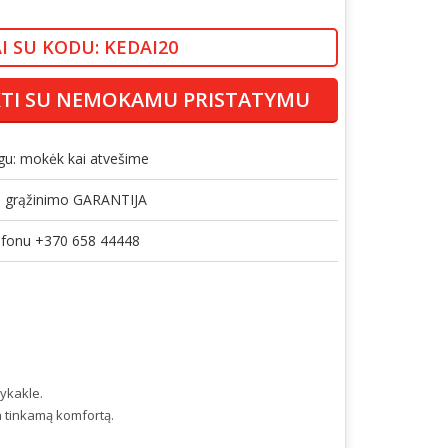
I SU KODU: KEDAI20
KTI SU NEMOKAMU PRISTATYMU
gu: mokėk kai atvešime
gų grąžinimo GARANTIJA
lefonu +370 658 44448
pykakle.
a tinkamą komfortą.
.