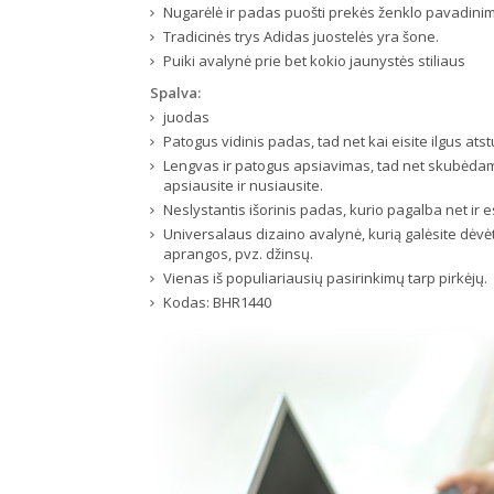
Nugarėlė ir padas puošti prekės ženklo pavadini
Tradicinės trys Adidas juostelės yra šone.
Puiki avalynė prie bet kokio jaunystės stiliaus
Spalva:
juodas
Patogus vidinis padas, tad net kai eisite ilgus at
Lengvas ir patogus apsiavimas, tad net skubėdam
apsiausite ir nusiausite.
Neslystantis išorinis padas, kurio pagalba net ir es
Universalaus dizaino avalynė, kurią galėsite dėvėti
aprangos, pvz. džinsų.
Vienas iš populiariausių pasirinkimų tarp pirkėjų.
Kodas:
BHR1440