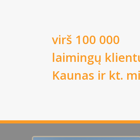
virš 100 000
laimingų klient
Kaunas
ir kt. m