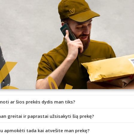
inoti ar šios prekės dydis man tiks?
an greitai ir paprastai užsisakyti šią prekę?
iu apmokėti tada kai atvešite man prekę?