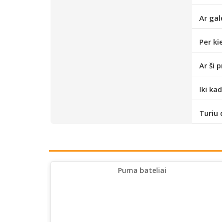
Ar gal
Per ki
Ar ši 
Iki ka
Turiu 
Puma bateliai