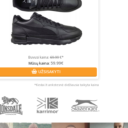
Buvusi kaina:
69.99
€*
59.99€
Mūsų kaina:
UŽSISAKYTI
*Kedai.lt ankstesnė didžiausia taikyta kaina