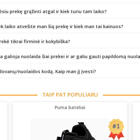
ėsiu prekę grąžinti atgal ir kiek turiu tam laiko?
ek laiko atvešite man šią prekę ir kiek man tai kainuos?
prekė tikrai firminė ir kokybiška?
da galioja nuolaida šiai prekei ir ar galiu gauti papildomą nuol
dovanų/nuolaidos kodą. Kaip man jį įvesti?
TAIP PAT POPULIARU
Puma bateliai