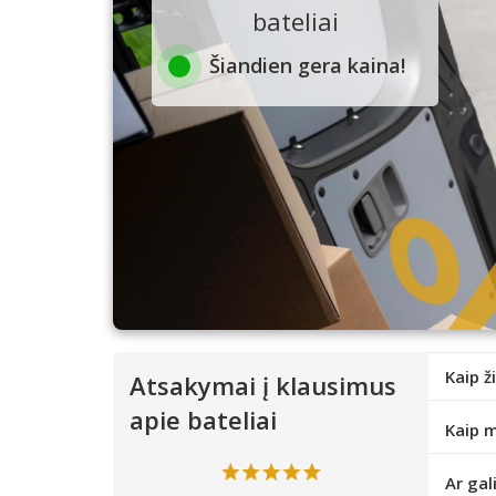
bateliai
Šiandien gera kaina!
Kaip ž
Atsakymai į klausimus
apie bateliai
Kaip m
Ar gal