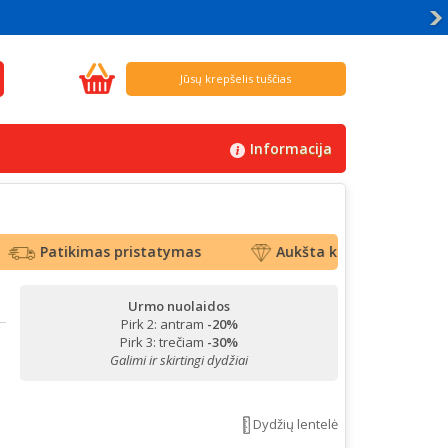
Jūsų krepšelis tuščias
Informacija
Patikimas pristatymas
Aukšta kokybė
Top 
Urmo nuolaidos
Pirk 2: antram
-20%
Pirk 3: trečiam
-30%
Galimi ir skirtingi dydžiai
Dydžių lentelė