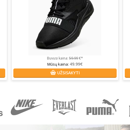
Buvusi kaina:
59.99
€*
49.99€
Mūsų kaina:
UŽSISAKYTI