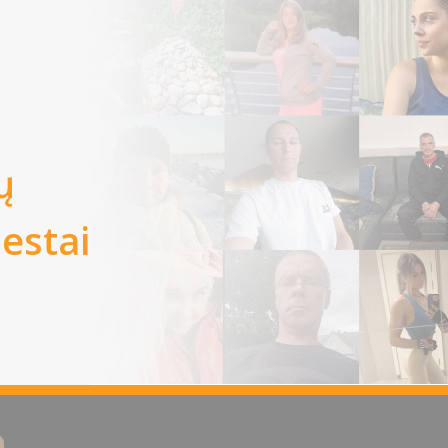
ų
iestai