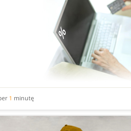
 per
1
minutę