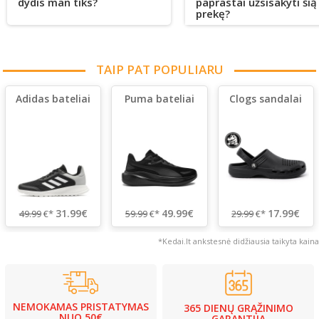
dydis man tiks?
paprastai užsisakyti šią
prekę?
TAIP PAT POPULIARU
Adidas bateliai
Puma bateliai
Clogs sandalai
31.99€
49.99€
17.99€
49.99
€*
59.99
€*
29.99
€*
*Kedai.lt ankstesnė didžiausia taikyta kaina
NEMOKAMAS PRISTATYMAS
365 DIENŲ GRĄŽINIMO
NUO 50€
GARANTIJA