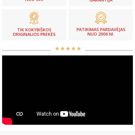
PATIKIMAS PARDAVĖJAS
TIK KOKYBIŠKOS
NUO 2006 M.
ORIGINALIOS PREKĖS
⭐️ ⭐️ ⭐️ ⭐️ ⭐️