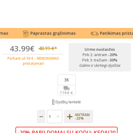
s
Paprastas grąžinimas
Patikimas pristat
43.99€
48.99 €*
Urmo nuolaidos
Pirk 2: antram
-20%
Perkant už 50 € - NEMOKAMAS
Pirk 3: trečiam
-30%
pristatymas!
Galimi ir skirtingi dydžiai
36
7-14 d. d.
Dydžių lentelė
ANTRAM
-20%
-20% PAPILDOMAI SU KODU: KEDAI20