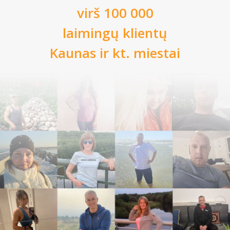
virš 100 000
laimingų klientų
Kaunas
ir kt. miestai