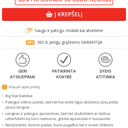
Į KREPŠELĮ
Saugu ir patogu: mokėk kai atvešime
365 d. pinigų grąžinimo GARANTIJA
GERI
PATIKRINTA
DYDIS
ATSILIEPIMAI
KOKYBĖ
ATITINKA
Klausk apie prekę
?
Big Star bateliai.
Patogus vidinis padas, tad net kai eisite ilgus atstumus jūsų pėda
jausis lengvai.
Lengvas ir patogus apsiavimas, tad net skubėdami ar dažnai
užmiršdami ką nors namuose, greitai apsiausite ir nusiausite.
Neslystantis išorinis padas, kurio pagalba net ir esant slidiems