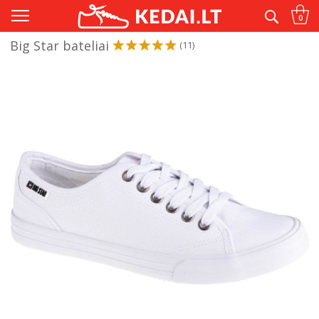
Tik originalūs® ir kokybiški kedai
0
Big Star bateliai
(11)