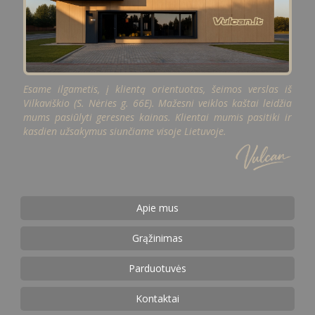
Esame ilgametis, į klientą orientuotas, šeimos verslas iš
Vilkaviškio (S. Nėries g. 66E). Mažesni veiklos kaštai leidžia
mums pasiūlyti geresnes kainas. Klientai mumis pasitiki ir
kasdien užsakymus siunčiame visoje Lietuvoje.
Apie mus
Grąžinimas
Parduotuvės
Kontaktai