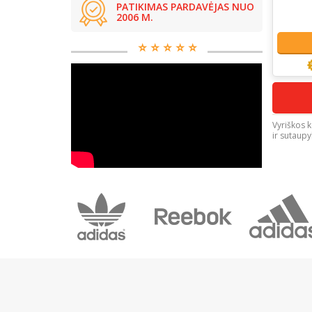
PATIKIMAS PARDAVĖJAS NUO
2006 M.
⭐️ ⭐️ ⭐️ ⭐️ ⭐️
Vyriškos k
ir sutaupy