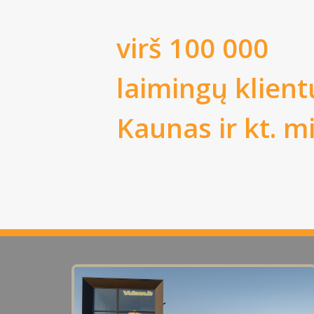
virš 100 000
laimingų klient
Kaunas
ir kt. m