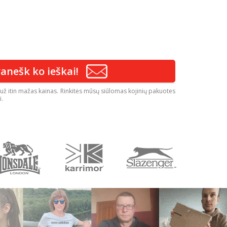
anešk ko ieškai!
tai už itin mažas kainas. Rinkitės mūsų siūlomas kojinių pakuotes
i.