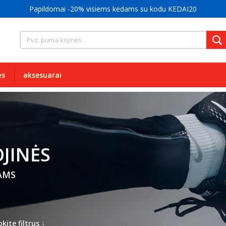
ės
aksesuarai
JINĖS
AMS
↓
kite filtrus