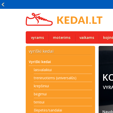
Papildomai -20% visiems kedams su kodu KEDAI20
vyrams
moterims
vaikams
kojin
vyriški kedai
Vyriški kedai
laisvalaikiui
KO
treniruotėms (universalūs)
krepšiniui
VYR
bėgimui
tenisui
šlepetės/sandalai
Naudo