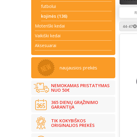
futbolui
R
kojinės (136)
Moteriški kedai
44-47
Vaikiški kedai
Aksesuarai
naujausios prekės
NEMOKAMAS PRISTATYMAS
NUO 50€
365 DIENŲ GRĄŽINIMO
GARANTIJA
TIK KOKYBIŠKOS
ORIGINALIOS PREKĖS