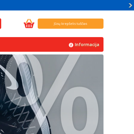
%
Jūsų krepšelis tuščias
Informacija