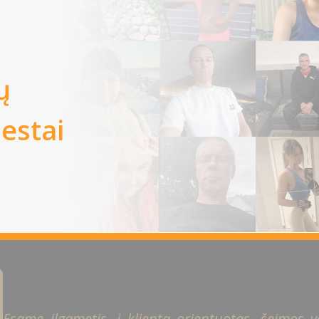
ų
iestai
Esame ilgametis, į klientą orientuotas, šeimos ver