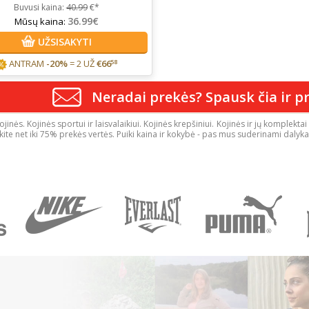
Buvusi kaina:
40.99
€*
36.99€
Mūsų kaina:
UŽSISAKYTI
ANTRAM
-20%
= 2 UŽ
€
66
58
Neradai prekės? Spausk čia ir pr
ojinės. Kojinės sportui ir laisvalaikiui. Kojinės krepšiniui. Kojinės ir jų komplek
kite net iki 75% prekės vertės. Puiki kaina ir kokybė - pas mus suderinami dalyka