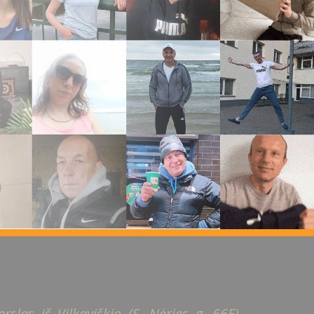
slas iš Vilkaviškio (S. Nėries g. 66E).