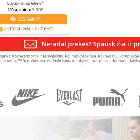
Buvusi kaina:
6.99
€*
5.99€
Mūsų kaina:
UŽSISAKYTI
ANTRAM
-20%
= 2 UŽ
€
10
78
Neradai prekės? Spausk čia ir pr
ojinės. Kojinės sportui ir laisvalaikiui. Kojinės krepšiniui. Kojinės ir jų komplek
kite net iki 75% prekės vertės. Puiki kaina ir kokybė - pas mus suderinami dalyka