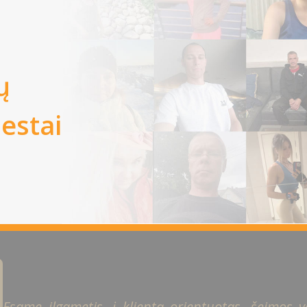
ų
iestai
Esame ilgametis, į klientą orientuotas, šeimos ver