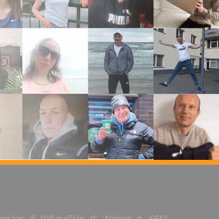
slas iš Vilkaviškio (S. Nėries g. 66E).