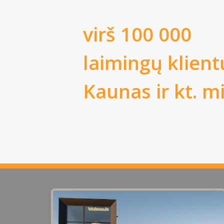
virš 100 000
laimingų klient
Kaunas
ir kt. m