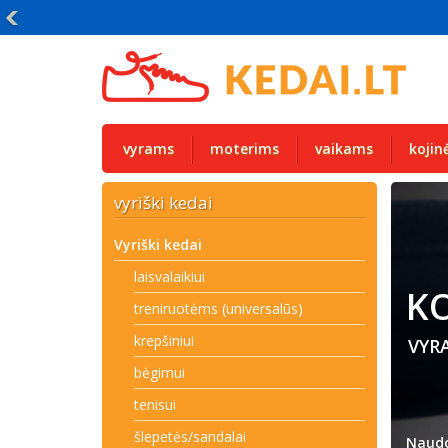
vyrams
moterims
vaikams
kojin
vyriški kedai
Vyriški kedai
laisvalaikiui
KO
treniruotėms (universalūs)
krepšiniui
VYR
bėgimui
tenisui
šlepetės/sandalai
Naudo