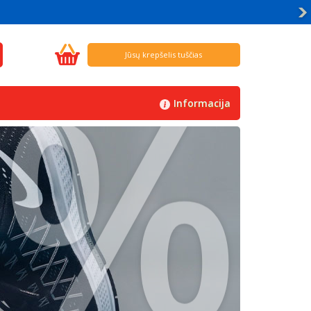
%
Jūsų krepšelis tuščias
Informacija