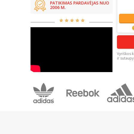
PATIKIMAS PARDAVĖJAS NUO
2006 M.
⭐️ ⭐️ ⭐️ ⭐️ ⭐️
Vyriškos k
ir sutaupy