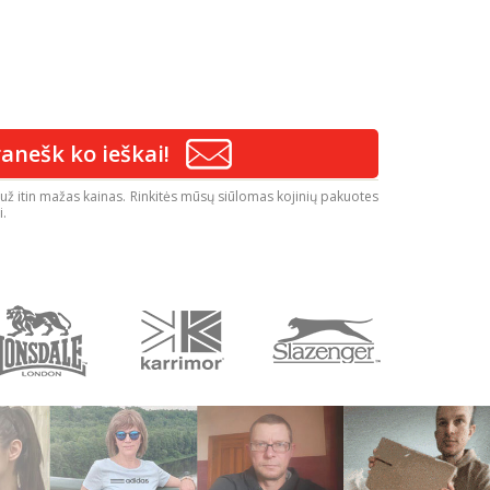
anešk ko ieškai!
tai už itin mažas kainas. Rinkitės mūsų siūlomas kojinių pakuotes
i.