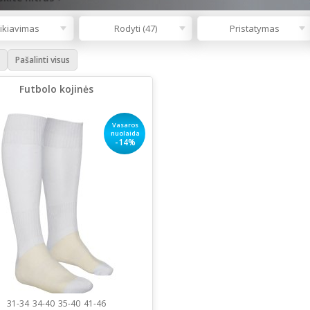
ikiavimas
Rodyti (47)
Pristatymas
Pašalinti visus
Futbolo kojinės
Vasaros
nuolaida
-14%
31-34
34-40
35-40
41-46