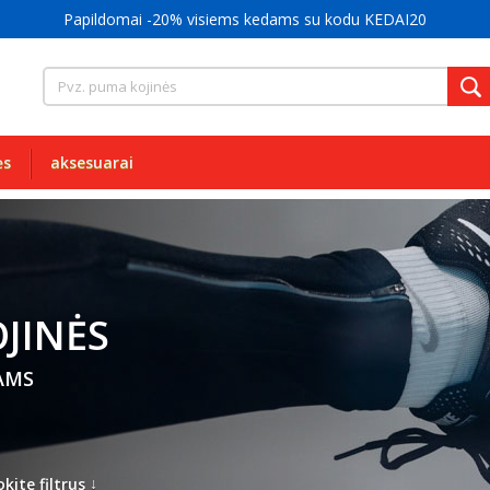
Papildomai -20% visiems kedams su kodu KEDAI20
ės
aksesuarai
JINĖS
AMS
↓
kite filtrus